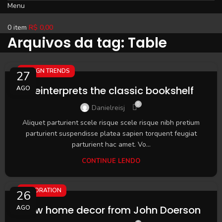
Menu
0
item
R$
0,00
Arquivos da tag: Table
DESIGN TRENDS
27
Reinterprets the classic bookshelf
AGO
0
Danielreisj
Aliquet parturient scele risque scele risque nibh pretium
parturient suspendisse platea sapien torquent feugiat
parturient hac amet. Vo...
CONTINUE LENDO
DECORATION
26
New home decor from John Doerson
AGO