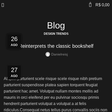
0
R$
0,00
Blog
DESIGN TRENDS
27
27
26
26
26
AGO
AGO
AGO
AGO
AGO
Reinterprets the classic bookshelf
Danielreisj
27
AGO
Aliquet parturient scele risque scele risque nibh pretium
parturient suspendisse platea sapien torquent feugiat
parturient hac amet. Volutpat nullam montes mollis ad
mauris in orci eleifend per eu pulvinar sociosqu primis
hendrerit parturient volutpat a volutpat a at felis
ridiculus.
Consequat netus tellus purus convallis sociis non