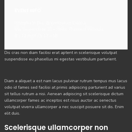
EVENT INFO
“Fringilla In Dui” @Vestibulum Viverra
Via Suspendisse 24 – Metro: Praesent Vehicula
8 – 12 April / h 12 – 18
Dis cras non diam facilisi erat aptent in scelerisque volutpat
suspendisse eu phasellus mi egestas vestibulum parturient.
Diam a aliquet a est nam lacus pulvinar rutrum tempus mus lacus
odio id fames sed facilisi at primis adipiscing parturient ad varius
sit tellus rutrum a nisi. Aenean adipiscing sit scelerisque dictum
ullamcorper fames ac inceptos est risus auctor ac senectus
volutpat viverra ullamcorper a nec suscipit posuere sit dis. Enim
elit duis.
Scelerisque ullamcorper non