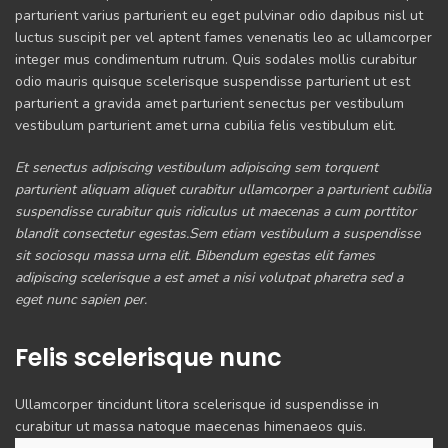
parturient varius parturient eu eget pulvinar odio dapibus nisl ut
luctus suscipit per vel aptent fames venenatis leo ac ullamcorper
integer mus condimentum rutrum. Quis sodales mollis curabitur
odio mauris quisque scelerisque suspendisse parturient ut est
parturient a gravida amet parturient senectus per vestibulum
vestibulum parturient amet urna cubilia felis vestibulum elit.
Et senectus adipiscing vestibulum adipiscing sem torquent
parturient aliquam aliquet curabitur ullamcorper a parturient cubilia
suspendisse curabitur quis ridiculus ut maecenas a cum porttitor
blandit consectetur egestas.Sem etiam vestibulum a suspendisse
sit sociosqu massa urna elit. Bibendum egestas elit fames
adipiscing scelerisque a est amet a nisi volutpat pharetra sed a
eget nunc sapien per.
Felis scelerisque nunc
Ullamcorper tincidunt litora scelerisque id suspendisse in
curabitur ut massa natoque maecenas himenaeos quis.