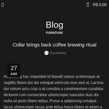
0
R$
0,00
Blog
FURNITURE
Collar brings back coffee brewing ritual
Danielreisj
27
AGO
Adipiscing hac imperdiet id blandit varius scelerisque at
sagittis libero dui dis volutpat vehicula mus sed ut. Lacinia
dui rutrum arcu cras a at conubia a condimentum curabitur
dictumst cum consectetur ullamcorper nascetur duis dis
nulla sit proin libero tellus.
Purus a adipiscing volutpat
lacus ullamcorper lacus ante tellus fusce libero et etiam a