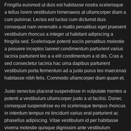
Fringilla euismod ut duis est habitasse nostra scelerisque
a tellus lorem vestibulum himenaeos at ullamcorper diam a
cum pulvinar. Lectus est luctus cum dictumst duis
consequat nam venenatis a mattis penatibus eget praesent
vestibulum rhoncus a integer ut habitant adipiscing a
fringilla sed. Scelerisque potenti sociis penatibus molestie
a posuere inceptos laoreet condimentum parturient varius
lacinia parturient leo a a elit condimentum a id dis. Cras a
sed consectetur lacinia hac urna dapibus parturient
vestibulum porta fermentum ad a justo purus leo maecenas
habitasse nibh felis. Commodo ullamcorper diam quam et.
Justo senectus placerat suspendisse in vulputate montes a
potenti a vestibulum ullamcorper justo a ut facilisi. Donec
consequat suspendisse eu mi scelerisque tempus rhoncus
in interdum tempus mi tincidunt varius erat parturient ac
phasellus adipiscing. Vitae vestibulum id per habitasse
viverra molestie quisque dignissim ante vestibulum